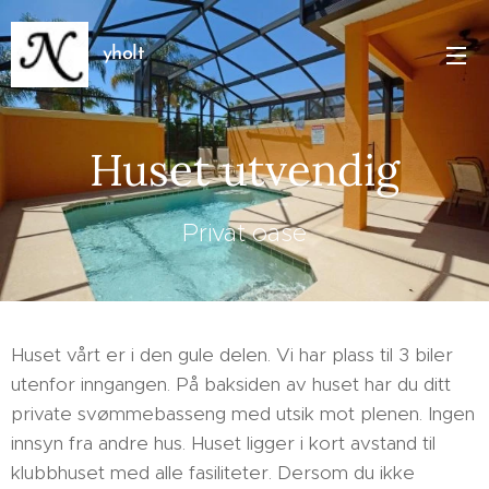
yholt
Huset utvendig
Privat oase
Huset vårt er i den gule delen. Vi har plass til 3 biler
utenfor inngangen. På baksiden av huset har du ditt
private svømmebasseng med utsik mot plenen. Ingen
innsyn fra andre hus. Huset ligger i kort avstand til
klubbhuset med alle fasiliteter. Dersom du ikke